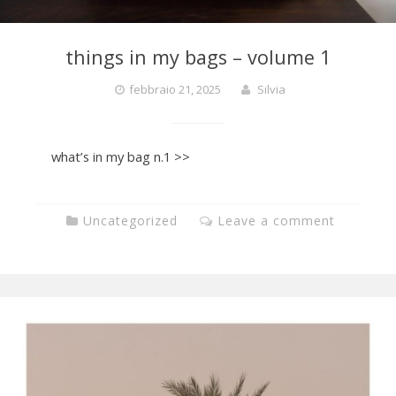
e
things in my bags – volume 1
L
febbraio 21, 2025
Silvia
i
what’s in my bag n.1 >>
g
Uncategorized
Leave a comment
h
t
E