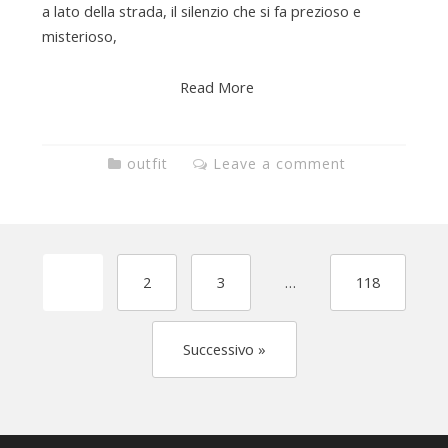
a lato della strada, il silenzio che si fa prezioso e
misterioso,
Read More
outfit
Leave a comment
1
2
3
…
118
Successivo »