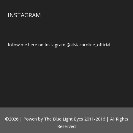
INSTAGRAM
follow me here on Instagram @silviacaroline_official
©
2026
|
Powen by
The Blue Light Eyes 2011-2016 | All Rights
Reserved