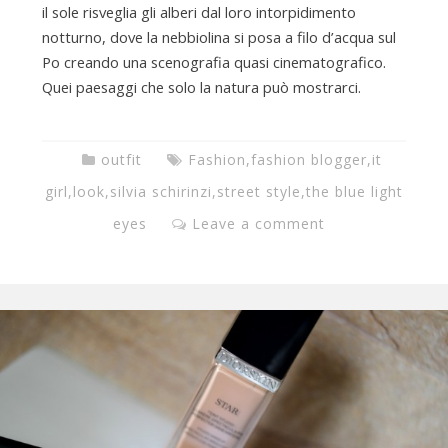
il sole risveglia gli alberi dal loro intorpidimento
notturno, dove la nebbiolina si posa a filo d’acqua sul
Po creando una scenografia quasi cinematografico.
Quei paesaggi che solo la natura può mostrarci.
outfit
Fashion
,
fashion blogger
,
it
girl
,
look
,
silvia schirinzi
,
street style
,
the blue light
eyes
Leave a comment