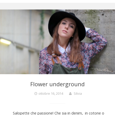
y
e
s
.
c
Flower underground
o
ottobre 16, 2014
Silvia
m
Salopette che passione! Che sia in denim, in cotone o