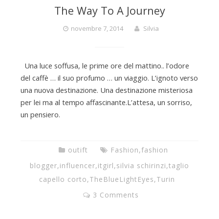
e
The Way To A Journey
novembre 7, 2014
Silvia
L
i
Una luce soffusa, le prime ore del mattino.. l’odore
del caffè … il suo profumo … un viaggio. L’ignoto verso
una nuova destinazione. Una destinazione misteriosa
g
per lei ma al tempo affascinante.L’attesa, un sorriso,
un pensiero.
h
outift
Fashion
,
fashion
t
blogger
,
influencer
,
itgirl
,
silvia schirinzi
,
taglio
capello corto
,
TheBlueLightEyes
,
Turin
E
3 Comments