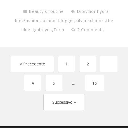
Beauty's routine
Dior
,
dior hydra
life
,
Fashion
,
fashion blogger
,
silvia schirinzi
,
the
blue light eyes
,
Turin
2 Comments
« Precedente
1
2
3
4
5
…
15
Successivo »