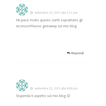
Misscarrie79
settembre 22, 2013 alle 2:21 pm
Mi piace molto questo outfit soprattutto gli
accessori!Nuovo giveaway sul mio blog:
http://misscarrie79.blogspot.it/2013/09/new-
giveaway-welcome-autumn.html
Rispondi
The Fashion Twenty Three
settembre 22, 2013 alle 4:00 pm
Stupenda ti aspetto sul mio blog 😉