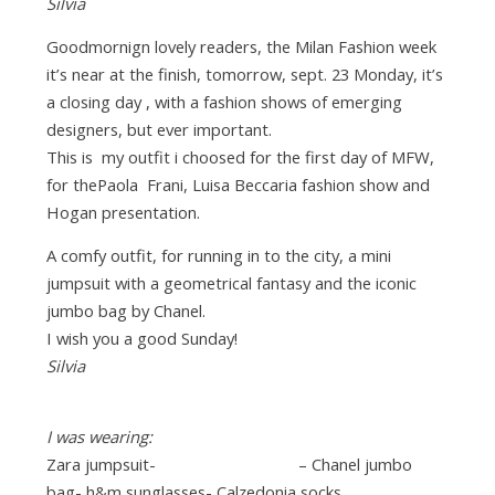
Silvia
Goodmornign lovely readers, the Milan Fashion week
it’s near at the finish, tomorrow, sept. 23 Monday, it’s
a closing day , with a fashion shows of emerging
designers, but ever important.
This is my outfit i choosed for the first day of MFW,
for thePaola Frani, Luisa Beccaria fashion show and
Hogan presentation.
A comfy outfit, for running in to the city, a mini
jumpsuit with a geometrical fantasy and the iconic
jumbo bag by Chanel.
I wish you a good Sunday!
Silvia
I was wearing:
Zara jumpsuit-
Tata Italia wedges
– Chanel jumbo
bag- h&m sunglasses- Calzedonia socks