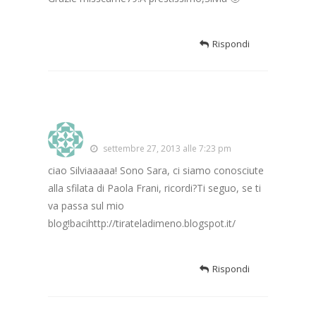
Rispondi
*TDM*
settembre 27, 2013 alle 7:23 pm
ciao Silviaaaaa! Sono Sara, ci siamo conosciute
alla sfilata di Paola Frani, ricordi?Ti seguo, se ti
va passa sul mio
blog!bacihttp://tirateladimeno.blogspot.it/
Rispondi