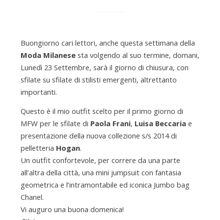
y
e
Buongiorno cari lettori, anche questa settimana della
Moda Milanese
sta volgendo al suo termine, domani,
s
Lunedì 23 Settembre, sarà il giorno di chiusura, con
sfilate su sfilate di stilisti emergenti, altrettanto
importanti.
.
Questo è il mio outfit scelto per il primo giorno di
MFW per le sfilate di
Paola Frani
,
Luisa Beccaria
e
c
presentazione della nuova collezione s/s 2014 di
pelletteria
Hogan
.
o
Un outfit confortevole, per correre da una parte
all’altra della città, una mini jumpsuit con fantasia
geometrica e l’intramontabile ed iconica Jumbo bag
m
Chanel.
Vi auguro una buona domenica!