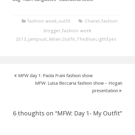
fashion week
,
outfit
Chanel
,
fashion
blogger
,
fashion week
2013
,
jampsuit
,
Milan
,
Outfit
,
TheBlueLightEyes
MFW day 1: Paola Frani fashion show
MFW: Luisa Beccaria fashion show – Hogan
presentation
6 thoughts on “
MFW: Day 1- My Outfit
”