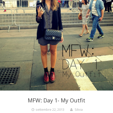
e
L
i
g
h
t
E
MFW: Day 1- My Outfit
settembre 22, 2013
Silvia