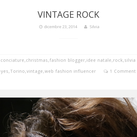
VINTAGE ROCK
dicembre 23, 2014
Silvia
cconciature
,
christmas
,
fashion blogger
,
idee natale
,
rock
,
silvia
eyes
,
Torino
,
vintage
,
web fashion influencer
1 Comment