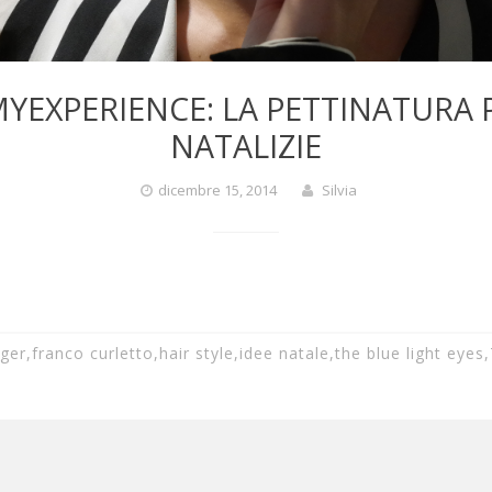
EXPERIENCE: LA PETTINATURA P
NATALIZIE
dicembre 15, 2014
Silvia
gger
,
franco curletto
,
hair style
,
idee natale
,
the blue light eyes
,